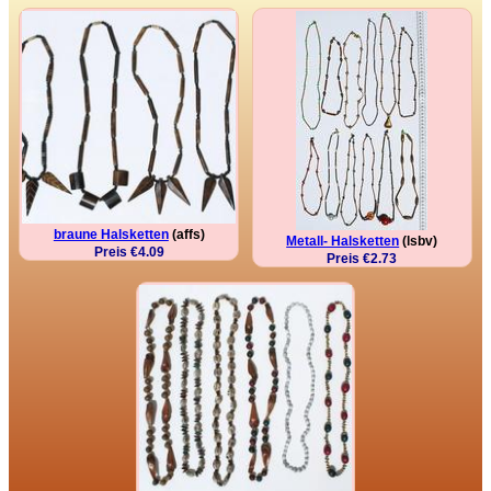
braune Halsketten
(affs)
Metall- Halsketten
(lsbv)
Preis €4.09
Preis €2.73