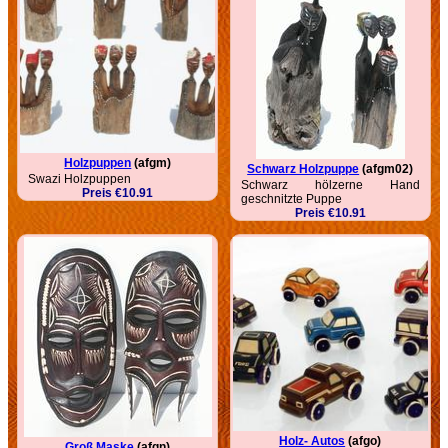
Holzpuppen
(afgm)
Schwarz Holzpuppe
(afgm02)
Swazi Holzpuppen
Schwarz hölzerne Hand
Preis €10.91
geschnitzte Puppe
Preis €10.91
Holz- Autos
(afgo)
Groß Maske
(afgn)