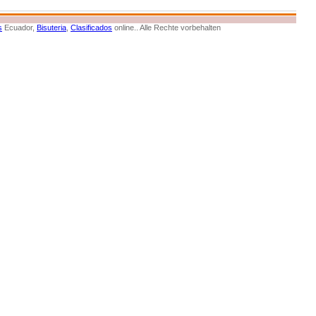
s
Ecuador,
Bisuteria
,
Clasificados
online.. Alle Rechte vorbehalten