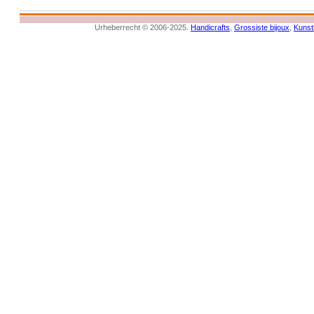
Urheberrecht © 2006-2025.
Handicrafts
,
Grossiste bijoux
,
Kuns